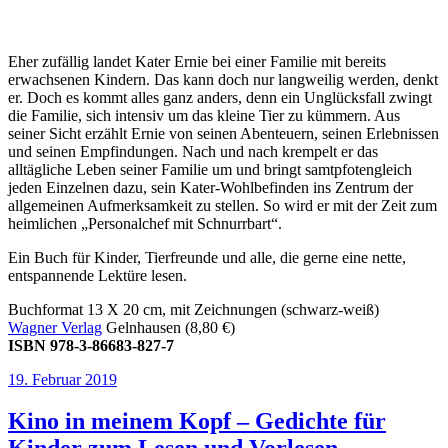
Eher zufällig landet Kater Ernie bei einer Familie mit bereits
erwachsenen Kindern. Das kann doch nur langweilig werden, denkt
er. Doch es kommt alles ganz anders, denn ein Unglücksfall zwingt
die Familie, sich intensiv um das kleine Tier zu kümmern. Aus
seiner Sicht erzählt Ernie von seinen Abenteuern, seinen Erlebnissen
und seinen Empfindungen. Nach und nach krempelt er das
alltägliche Leben seiner Familie um und bringt samtpfotengleich
jeden Einzelnen dazu, sein Kater-Wohlbefinden ins Zentrum der
allgemeinen Aufmerksamkeit zu stellen. So wird er mit der Zeit zum
heimlichen „Personalchef mit Schnurrbart“.
Ein Buch für Kinder, Tierfreunde und alle, die gerne eine nette,
entspannende Lektüre lesen.
Buchformat 13 X 20 cm, mit Zeichnungen (schwarz-weiß)
Wagner Verlag
Gelnhausen (8,80 €)
ISBN 978-3-86683-827-7
Veröffentlicht
19. Februar 2019
am
Kino in meinem Kopf – Gedichte für