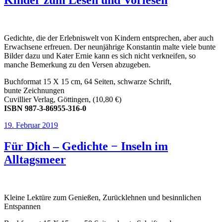
Kinder zum Lesen und Vorlesen
Gedichte, die der Erlebniswelt von Kindern entsprechen, aber auch
Erwachsene erfreuen. Der neunjährige Konstantin malte viele bunte
Bilder dazu und Kater Ernie kann es sich nicht verkneifen, so
manche Bemerkung zu den Versen abzugeben.
Buchformat 15 X 15 cm, 64 Seiten, schwarze Schrift,
bunte Zeichnungen
Cuvillier Verlag, Göttingen, (10,80 €)
ISBN 987-3-86955-316-0
Veröffentlicht
19. Februar 2019
am
Für Dich – Gedichte − Inseln im
Alltagsmeer
Kleine Lektüre zum Genießen, Zurücklehnen und besinnlichen
Entspannen