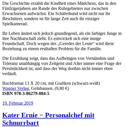
Die Geschichte erzählt die Kindheit eines Mädchens, das in den
Fünfzigerjahren am Rande des Ruhrgebietres nur zwischen
Erwachsenen aufwächst. Ein Schäferhund wird nicht nur ihr
Beschützer, sondern ist für lange Zeit auch ihr einziger
Spielkamerad.
Ihr Leben ändert sich jedoch grundlegend, als ein farbiger Junge in
ihre Nachbarschaft zieht. Es entwickelt sich eine innige
Feundschaft. Doch wegen des „Geredes der Leute“ wird diese
Beziehung zu einem ersthaften Problem für die Familie.
Die Erzählung zeigt, dass das Aufbringen von Verständnis und
Toleranz unabhängig von Zeitgeist und Alter immer eine Frage der
Persönlichkeit ist, und dass der Weg dorthin nicht immer eben
verläuft.
Buchformat 13 X 20 cm, mit Grafiken (schwarz-weiß)
Wagner Verlag
, Gelnhausen, (9,80 €)
ISBN 978-3-86279-084-5
Veröffentlicht
19. Februar 2019
am
Kater Ernie − Personalchef mit
Schnurrbart