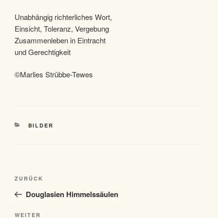
Unabhängig richterliches Wort,
Einsicht, Toleranz, Vergebung
Zusammenleben in Eintracht
und Gerechtigkeit
©Marlies Strübbe-Tewes
KATEGORIEN
BILDER
Beitragsnavigation
Vorheriger
ZURÜCK
Beitrag
Douglasien Himmelssäulen
Nächster
WEITER