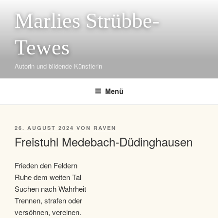
Zum
Marlies Strübbe-
Inhalt
springen
Tewes
Autorin und bildende Künstlerin
Menü
VERÖFFENTLICHT
26. AUGUST 2024
VON
RAVEN
AM
Freistuhl Medebach-Düdinghausen
Frieden den Feldern
Ruhe dem weiten Tal
Suchen nach Wahrheit
Trennen, strafen oder
versöhnen, vereinen.