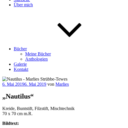
Über mich
Bücher
Meine Bücher
Anthologien
Galerie
Kontakt
Veröffentlicht
6. Mai 2019
6. Mai 2019
von
Marlies
am
„Nautilus“
Kreide, Buntstift, Filzstift, Mischtechnik
70 x 70 cm m.R.
Bildtext: