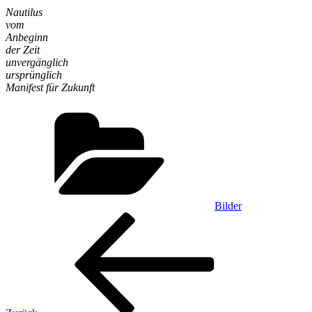
Nautilus
vom
Anbeginn
der Zeit
unvergänglich
ursprünglich
Manifest für Zukunft
Kategorien
Bilder
Beitragsnavigation
Vorheriger
Beitrag