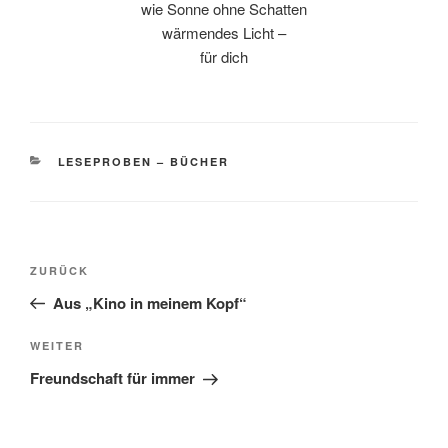
wie Sonne ohne Schatten
wärmendes Licht –
für dich
KATEGORIEN
LESEPROBEN – BÜCHER
Beitragsnavigation
Vorheriger
ZURÜCK
Beitrag
Aus „Kino in meinem Kopf“
Nächster
WEITER
Beitrag
Freundschaft für immer