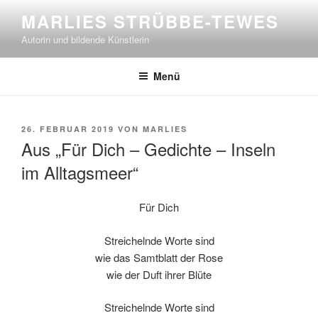
Zum
MARLIES STRÜBBE-TEWES
Inhalt
Autorin und bildende Künstlerin
springen
Menü
VERÖFFENTLICHT
26. FEBRUAR 2019
VON
MARLIES
AM
Aus „Für Dich – Gedichte – Inseln
im Alltagsmeer“
Für Dich
Streichelnde Worte sind
wie das Samtblatt der Rose
wie der Duft ihrer Blüte
Streichelnde Worte sind