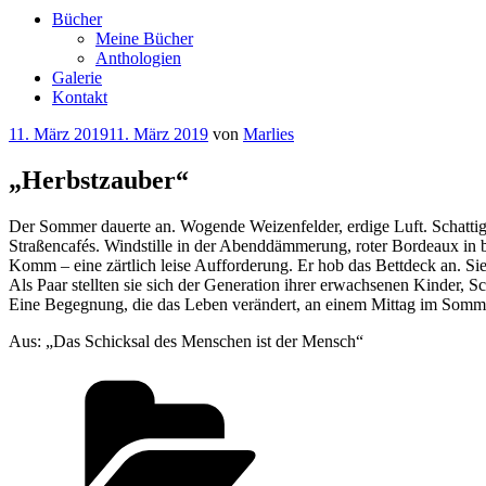
Bücher
Meine Bücher
Anthologien
Galerie
Kontakt
Veröffentlicht
11. März 2019
11. März 2019
von
Marlies
am
„Herbstzauber“
Der Sommer dauerte an. Wogende Weizenfelder, erdige Luft. Schatti
Straßencafés. Windstille in der Abenddämmerung, roter Bordeaux in ba
Komm – eine zärtlich leise Aufforderung. Er hob das Bettdeck an. Sie
Als Paar stellten sie sich der Generation ihrer erwachsenen Kinder, S
Eine Begegnung, die das Leben verändert, an einem Mittag im Sommer
Aus: „Das Schicksal des Menschen ist der Mensch“
Kategorien