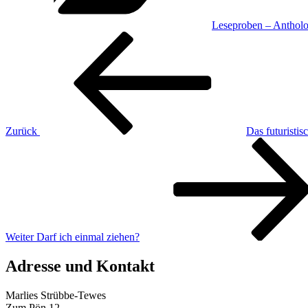
Leseproben – Antholo
Beitragsnavigation
Vorheriger
Beitrag
Zurück
Das futuristi
Nächster
Beitrag
Weiter
Darf ich einmal ziehen?
Adresse und Kontakt
Marlies Strübbe-Tewes
Zum Pön 12